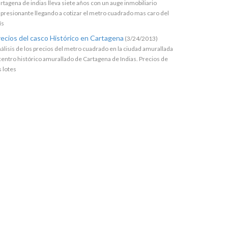
rtagena de indias lleva siete años con un auge inmobiliario
presionante llegando a cotizar el metro cuadrado mas caro del
ís
ecios del casco Histórico en Cartagena
(3/24/2013)
álisis de los precios del metro cuadrado en la ciudad amurallada
centro histórico amurallado de Cartagena de Indias. Precios de
s lotes