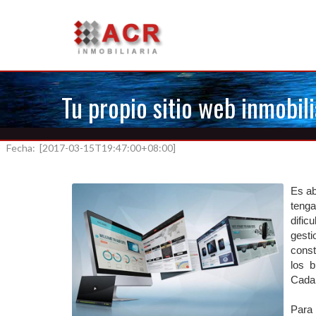
Tu propio sitio web inmobili
Fecha: [2017-03-15T19:47:00+08:00]
Es ab
tenga
difi
gesti
const
los b
Cada 
Para