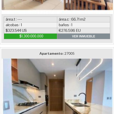
área.t : ---
área.c : 66.71 m2
alcobas : 1
baños : 1
$323.544 US
€276.596 EU
$1.300.000.000
VER INMUEBLE
Apartamento:
27005