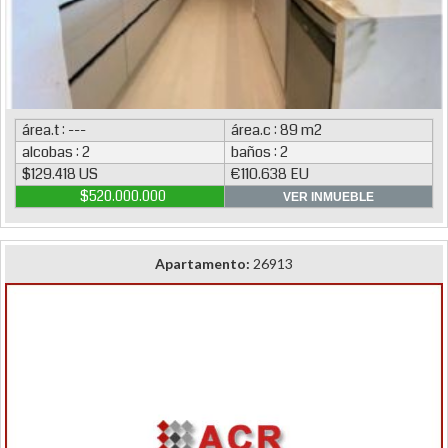
área.t : ---
área.c : 89 m2
alcobas : 2
baños : 2
$129.418 US
€110.638 EU
$520.000.000
VER INMUEBLE
Apartamento:
26913