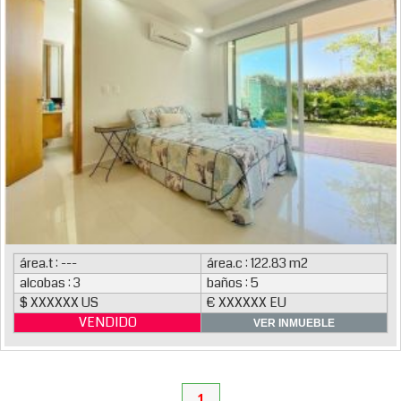
área.t : ---
área.c : 122.83 m2
alcobas : 3
baños : 5
$ XXXXXX US
€ XXXXXX EU
VENDIDO
VER INMUEBLE
1