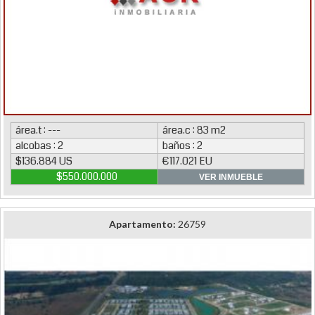
área.t : ---
área.c : 83 m2
alcobas : 2
baños : 2
$136.884 US
€117.021 EU
$550.000.000
VER INMUEBLE
Apartamento:
26759