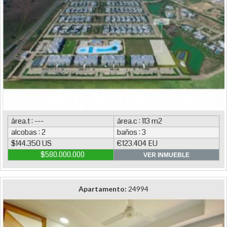
área.t : ---
área.c : 113 m2
alcobas : 2
baños : 3
$144.350 US
€123.404 EU
$580.000.000
VER INMUEBLE
Apartamento:
24994