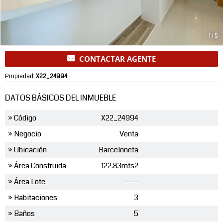
1
/
5
CONTACTAR AGENTE
Propiedad:
X22_24994
DATOS BÁSICOS DEL INMUEBLE
» Código
X22_24994
» Negocio
Venta
» Ubicación
Barceloneta
» Área Construida
122.83mts2
» Área Lote
-----
» Habitaciones
3
» Baños
5