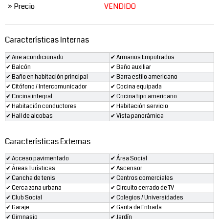
» Precio
VENDIDO
Características Internas
✔ Aire acondicionado
✔ Armarios Empotrados
✔ Balcón
✔ Baño auxiliar
✔ Baño en habitación principal
✔ Barra estilo americano
✔ Citófono / Intercomunicador
✔ Cocina equipada
✔ Cocina integral
✔ Cocina tipo americano
✔ Habitación conductores
✔ Habitación servicio
✔ Hall de alcobas
✔ Vista panorámica
Características Externas
✔ Acceso pavimentado
✔ Área Social
✔ Áreas Turísticas
✔ Ascensor
✔ Cancha de tenis
✔ Centros comerciales
✔ Cerca zona urbana
✔ Circuito cerrado de TV
✔ Club Social
✔ Colegios / Universidades
✔ Garaje
✔ Garita de Entrada
✔ Gimnasio
✔ Jardín