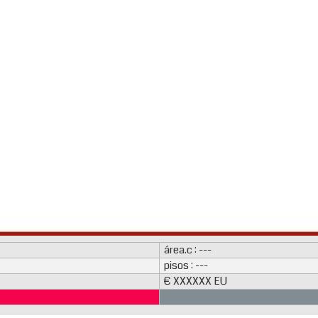
área.c : ---
pisos : ---
€ XXXXXX EU