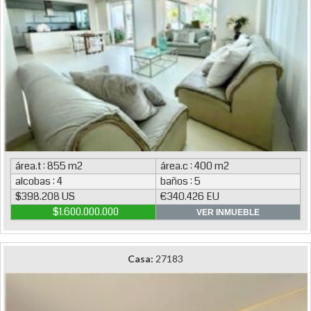
área.t : 855 m2
área.c : 400 m2
alcobas : 4
baños : 5
$398.208 US
€340.426 EU
$1.600.000.000
VER INMUEBLE
Casa:
27183