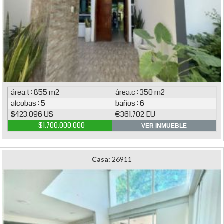
área.t : 855 m2
área.c : 350 m2
alcobas : 5
baños : 6
$423.096 US
€361.702 EU
$1.700.000.000
VER INMUEBLE
Casa:
26911