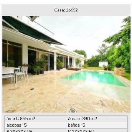
Casa:
26652
área.t : 855 m2
área.c : 340 m2
alcobas : 5
baños : 5
$ XXXXXX US
€ XXXXXX EU