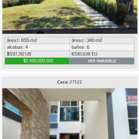
área.t : 855 m2
área.c : 340 m2
alcobas : 4
baños : 6
$597.312 US
€510.638 EU
$2.400.000.000
VER INMUEBLE
Casa:
27122