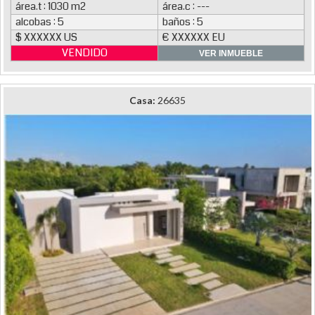
área.t : 1030 m2
área.c : ---
alcobas : 5
baños : 5
$ XXXXXX US
€ XXXXXX EU
VENDIDO
VER INMUEBLE
Casa:
26635