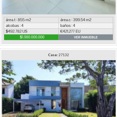
área.t : 855 m2
área.c : 399.54 m2
alcobas : 4
baños : 4
$492.782 US
€421.277 EU
$1.980.000.000
VER INMUEBLE
Casa:
27132