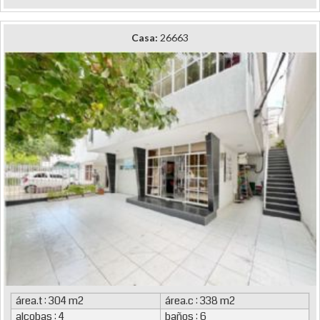
Casa:
26663
área.t : 304 m2
área.c : 338 m2
alcobas : 4
baños : 6