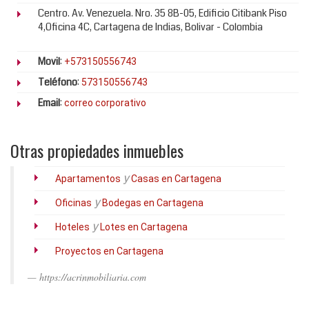
Centro. Av. Venezuela. Nro. 35 8B-05, Edificio Citibank Piso
4,Oficina 4C, Cartagena de Indias, Bolivar - Colombia
Movil
:
+573150556743
Teléfono
:
573150556743
Email
:
correo corporativo
Otras propiedades inmuebles
y
Apartamentos
Casas en Cartagena
y
Oficinas
Bodegas en Cartagena
y
Hoteles
Lotes en Cartagena
Proyectos en Cartagena
https://acrinmobiliaria.com