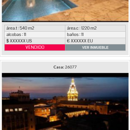
área.t : 540 m2
área.c : 1220 m2
alcobas : 11
baños : 11
$ XXXXXX US
€ XXXXXX EU
VENDIDO
VER INMUEBLE
Casa:
26077