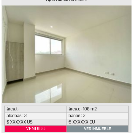
área.t : ---
área.c : 108 m2
alcobas : 3
baños : 3
$ XXXXXX US
€ XXXXXX EU
VENDIDO
VER INMUEBLE