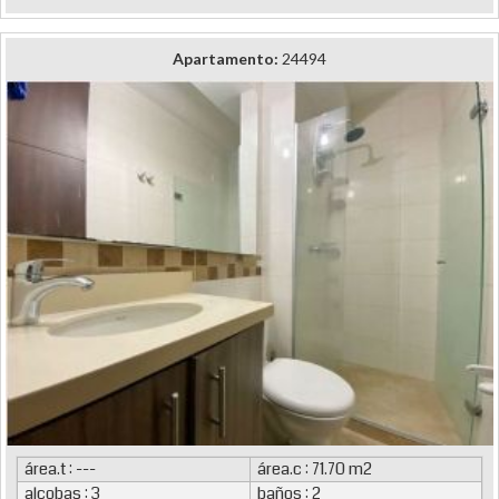
Apartamento:
24494
área.t : ---
área.c : 71.70 m2
alcobas : 3
baños : 2