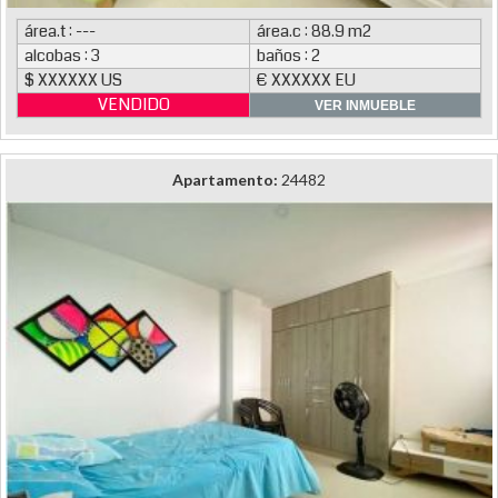
área.t : ---
área.c : 88.9 m2
alcobas : 3
baños : 2
$ XXXXXX US
€ XXXXXX EU
VENDIDO
VER INMUEBLE
Apartamento:
24482