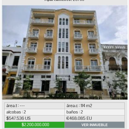
área.t : ---
área.c : 114 m2
alcobas : 2
baños : 2
$547.536 US
€468.085 EU
$2.200.000.000
VER INMUEBLE