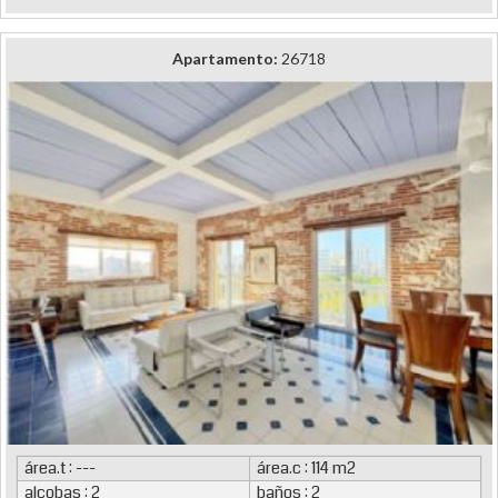
Apartamento:
26718
área.t : ---
área.c : 114 m2
alcobas : 2
baños : 2