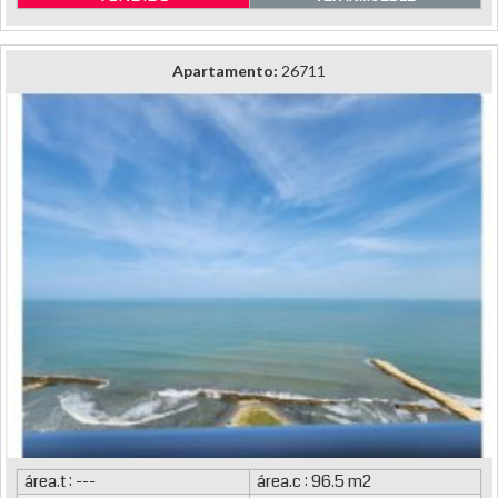
Apartamento:
26711
área.t : ---
área.c : 96.5 m2