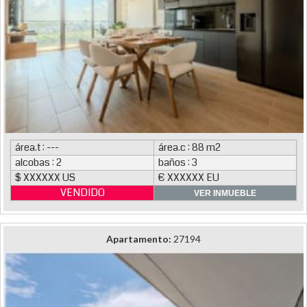
área.t : ---
área.c : 88 m2
alcobas : 2
baños : 3
$ XXXXXX US
€ XXXXXX EU
VENDIDO
VER INMUEBLE
Apartamento:
27194