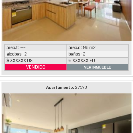
área.t : ---
área.c : 96 m2
alcobas : 2
baños : 2
$ XXXXXX US
€ XXXXXX EU
VENDIDO
VER INMUEBLE
Apartamento:
27193