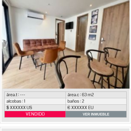
área.t : ---
área.c : 63 m2
alcobas : 1
baños : 2
$ XXXXXX US
€ XXXXXX EU
VENDIDO
VER INMUEBLE