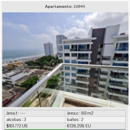
Apartamento:
26844
área.t : ---
área.c : 89 m2
alcobas : 3
baños : 2
$161.772 US
€138.298 EU