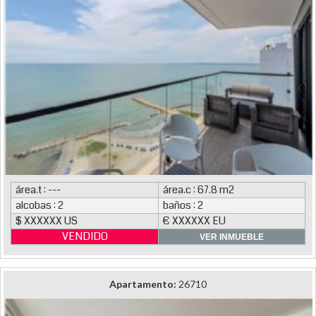
área.t : ---
área.c : 67.8 m2
alcobas : 2
baños : 2
$ XXXXXX US
€ XXXXXX EU
VENDIDO
VER INMUEBLE
Apartamento:
26710