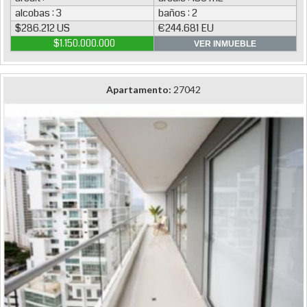
alcobas : 3
baños : 2
$286.212 US
€244.681 EU
$1.150.000.000
VER INMUEBLE
Apartamento:
27042