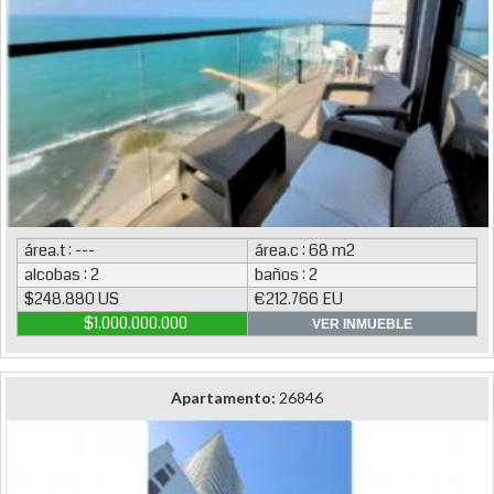
área.t : ---
área.c : 68 m2
alcobas : 2
baños : 2
$248.880 US
€212.766 EU
$1.000.000.000
VER INMUEBLE
Apartamento:
26846