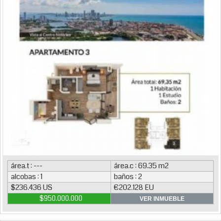
área.t : ---
área.c : 69.35 m2
alcobas : 1
baños : 2
$236.436 US
€202.128 EU
$950.000.000
VER INMUEBLE