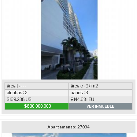
área.t : ---
área.c : 97 m2
alcobas : 2
baños : 3
$169.238 US
€144.681 EU
$680.000.000
VER INMUEBLE
Apartamento:
27034