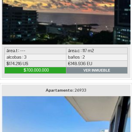
área.t : ---
área.c : 117 m2
alcobas : 3
baños : 2
$174.216 US
€148.936 EU
$700.000.000
VER INMUEBLE
Apartamento:
26933