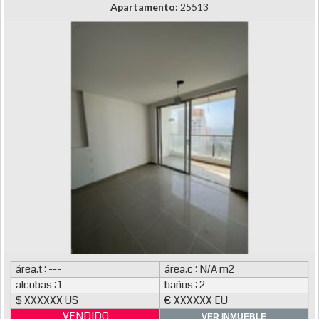
Apartamento:
25513
área.t : ---
área.c : N/A m2
alcobas : 1
baños : 2
$ XXXXXX US
€ XXXXXX EU
VENDIDO
VER INMUEBLE