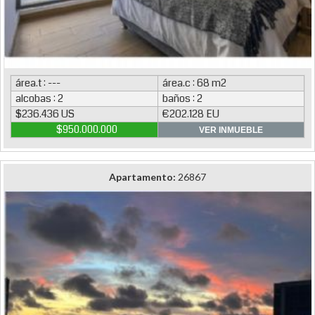
área.t : ---
área.c : 68 m2
alcobas : 2
baños : 2
$236.436 US
€202.128 EU
$950.000.000
VER INMUEBLE
Apartamento:
26867