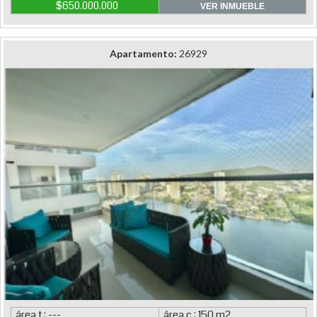
$650.000.000
VER INMUEBLE
Apartamento:
26929
área.t : ---
área.c : 150 m2