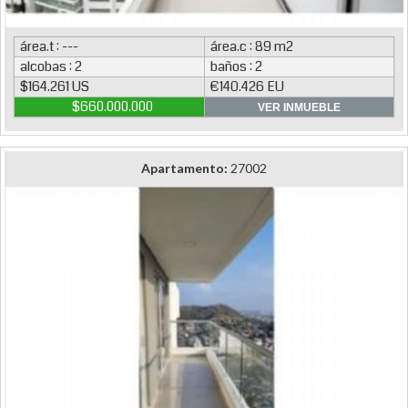
área.t : ---
área.c : 89 m2
alcobas : 2
baños : 2
$164.261 US
€140.426 EU
$660.000.000
VER INMUEBLE
Apartamento:
27002