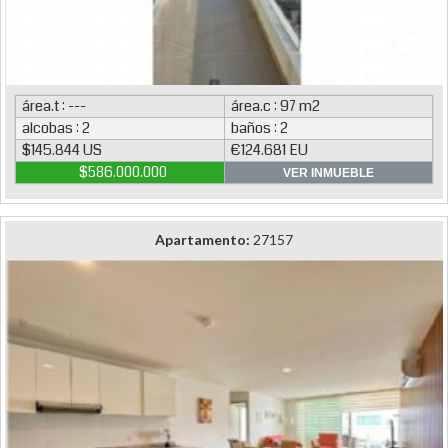
área.t : ---
área.c : 97 m2
alcobas : 2
baños : 2
$145.844 US
€124.681 EU
$586.000.000
VER INMUEBLE
Apartamento:
27157