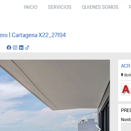
INICIO
SERVICIOS
QUIENES SOMOS
ero | Cartagena X22_27194
gena
ACR 
Bol
PRE
Nomb