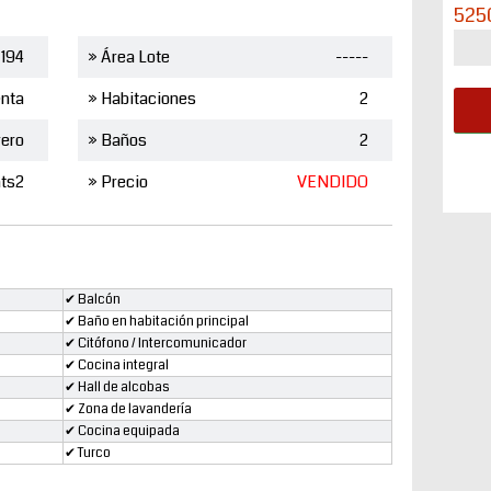
525
194
» Área Lote
-----
nta
» Habitaciones
2
rero
» Baños
2
ts2
» Precio
VENDIDO
✔ Balcón
✔ Baño en habitación principal
✔ Citófono / Intercomunicador
✔ Cocina integral
✔ Hall de alcobas
✔ Zona de lavandería
✔ Cocina equipada
✔ Turco