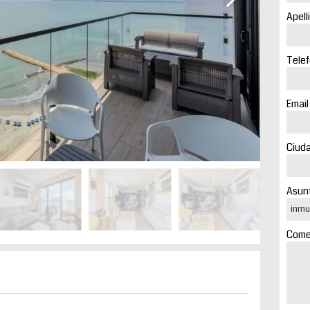
Apell
Telef
Email
Ciuda
Asunt
Comen