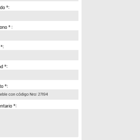
ido *:
ono * :
 *:
d *:
o *:
tario *: