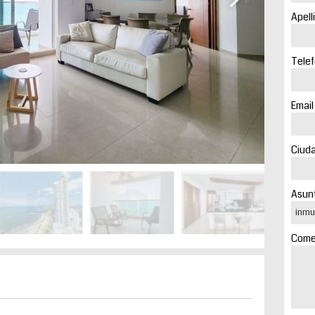
Apell
Telef
Email
Ciuda
Asunt
Comen