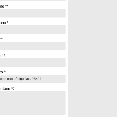
ido *:
ono * :
 *:
d *:
o *:
tario *: