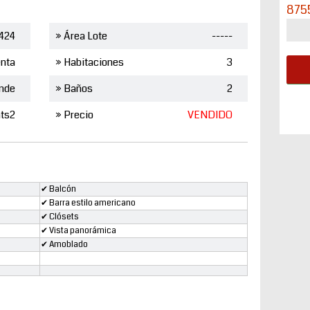
875
424
» Área Lote
-----
nta
» Habitaciones
3
nde
» Baños
2
mts2
» Precio
VENDIDO
✔ Balcón
✔ Barra estilo americano
✔ Clósets
✔ Vista panorámica
✔ Amoblado