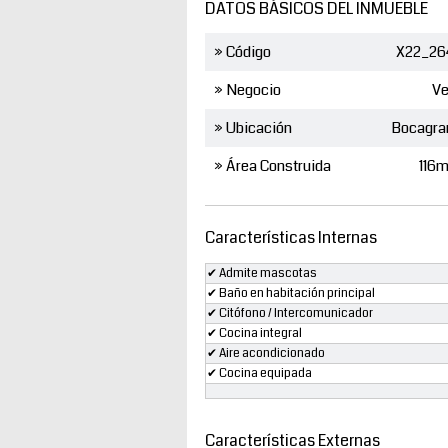
DATOS BÁSICOS DEL INMUEBLE
» Código
X22_26
» Negocio
Ve
» Ubicación
Bocagra
» Área Construida
116
Características Internas
✔ Admite mascotas
✔ Baño en habitación principal
✔ Citófono / Intercomunicador
✔ Cocina integral
✔ Aire acondicionado
✔ Cocina equipada
Características Externas