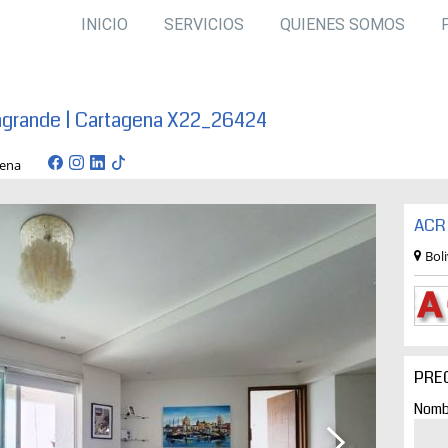
INICIO
SERVICIOS
QUIENES SOMOS
agrande | Cartagena X22_26424
rtagena
ACR 
Bol
PRE
Nomb