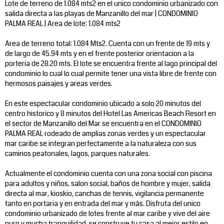
Lote de terreno de 1.084 mts2 en el unico condominio urbanizado con
salida directa a las playas de Manzanillo del mar | CONDOMINIO
PALMA REAL | Area de lote: 1.084 mts2
Area de terreno total: 1.084 Mts2. Cuenta con un frente de 19 mts y
de largo de 45.94 mts y en el frente posterior orientacion a la
porteria de 28.20 mts. El lote se encuentra frente al lago principal del
condominio lo cual lo cual permite tener una vista libre de frente con
hermosos paisajes y areas verdes.
En este espectacular condominio ubicado a solo 20 minutos del
centro historico y 8 minutos del Hotel Las Americas Beach Resort en
el sector de Manzanillo del Mar se encuentra en el CONDOMINIO
PALMA REAL rodeado de amplias zonas verdes y un espectacular
mar caribe se integran perfectamente a la naturaleza con sus
caminos peatonales, lagos, parques naturales.
Actualmente el condominio cuenta con una zona social con piscina
para adultos y niños, salon social, baños de hombre y mujer, salida
directa al mar, kioskio, canchas de tennis, vigilancia permanente
tanto en portaria y en entrada del mar y màs. Disfruta del unico
condominio urbanizado de lotes frente al mar caribe y vive del aire
puro y mucha tranquilidad, se construye tu casa al mejor estilo en