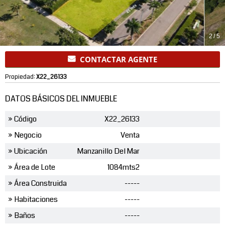
2
/
5
CONTACTAR AGENTE
Propiedad:
X22_26133
DATOS BÁSICOS DEL INMUEBLE
» Código
X22_26133
» Negocio
Venta
» Ubicación
Manzanillo Del Mar
» Área de Lote
1084mts2
» Área Construida
-----
» Habitaciones
-----
» Baños
-----