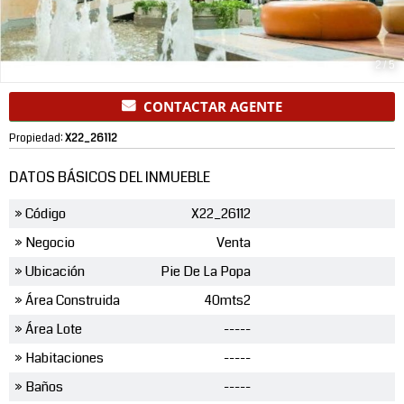
2
/
5
CONTACTAR AGENTE
Propiedad:
X22_26112
DATOS BÁSICOS DEL INMUEBLE
» Código
X22_26112
» Negocio
Venta
» Ubicación
Pie De La Popa
» Área Construida
40mts2
» Área Lote
-----
» Habitaciones
-----
» Baños
-----