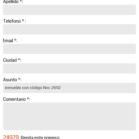
Apellido *:
Telefono * :
Email *:
Ciudad *:
Asunto *:
Comentario *:
24979
Repita este número: