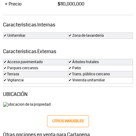
» Precio
$110,000,000
Características Internas
✔ Unifamiliar
✔ Zona de lavandería
Características Externas
✔ Acceso pavimentado
✔ Árboles frutales
✔ Parques cercanos
✔ Patio
✔ Terraza
✔ Trans. público cercano
✔ Vigilancia
✔ Vivienda unifamiliar
UBICACIÓN
OTROS INMUEBLES
Otras opciones en venta para Cartagena