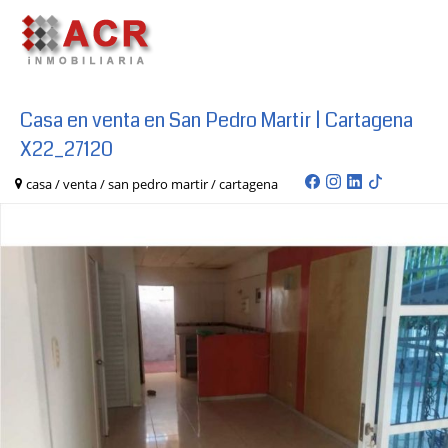
Casa en venta en San Pedro Martir | Cartagena
X22_27120
casa / venta / san pedro martir / cartagena