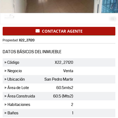
1
/
5
CONTACTAR AGENTE
Propiedad:
X22_27120
DATOS BÁSICOS DEL INMUEBLE
» Código
X22_27120
» Negocio
Venta
» Ubicación
San Pedro Martir
» Área de Lote
60.5mts2
» Área Construida
60.5 (Mts2)
» Habitaciones
2
» Baños
1