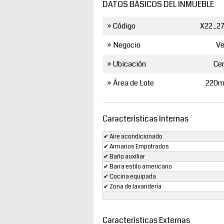
DATOS BÁSICOS DEL INMUEBLE
» Código
X22_27
» Negocio
Ve
» Ubicación
Ce
» Área de Lote
220m
Características Internas
✔ Aire acondicionado
✔ Armarios Empotrados
✔ Baño auxiliar
✔ Barra estilo americano
✔ Cocina equipada
✔ Zona de lavandería
Características Externas