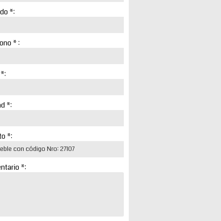
ido *:
ono * :
 *:
d *:
o *:
tario *: