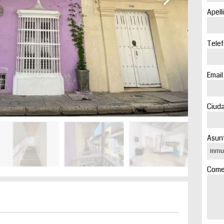
Apell
Telef
Email
Ciuda
Asunt
Comen