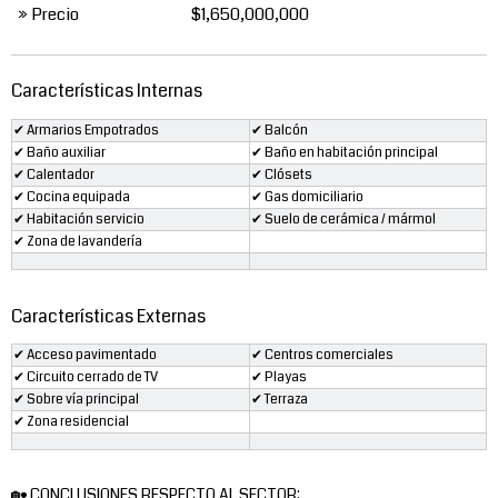
» Precio
$1,650,000,000
Características Internas
✔ Armarios Empotrados
✔ Balcón
✔ Baño auxiliar
✔ Baño en habitación principal
✔ Calentador
✔ Clósets
✔ Cocina equipada
✔ Gas domiciliario
✔ Habitación servicio
✔ Suelo de cerámica / mármol
✔ Zona de lavandería
Características Externas
✔ Acceso pavimentado
✔ Centros comerciales
✔ Circuito cerrado de TV
✔ Playas
✔ Sobre vía principal
✔ Terraza
✔ Zona residencial
🏡 CONCLUSIONES RESPECTO AL SECTOR: