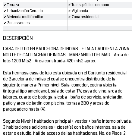
✔ Terraza
✔ Trans. público cercano
✔ Urbanización Cerrada
✔ Vigilancia
✔ Vivienda multifamiliar
✔ Zona residencial
✔ Zonas verdes
DESCRIPCIÓN
CASA DE LUJO EN BARCELONA DE INDIAS - ETAPA GAUDI EN LA ZONA
NORTE DE CARTAGENA DE INDIAS - MANZANILLO DEL MAR - Area de
lote: 1.200 Mts2 - Area construida: 420 mts2 aprox.
Esta hermosa casa de lujo esta ubicada en el Conjunto residencial
de Barcelona de indias el cual se encuentra distribuido de la
siguiente manera: Primer nivel: Sala-comedor, cocina abierta
(integral tipo americano), sala de estar TV, cava de vino, area de
labores, cuarto de bodega, alcoba - baño de servicio, antejardin,
patio y area de jardin con piscina, terraza BBQ y areas de
parqueadero hasta (4).
Segundo Nivel: 1 habitacion principal + vestier + baño interno privada,
3 habitaciones adicionales + closet(s) con baños internos, sala de
estar o estudio, hall de acceso de las habitaciones. No. de Pisos: 2.