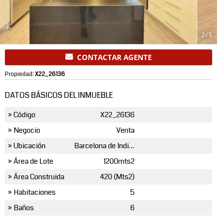
2
/
5
CONTACTAR AGENTE
Propiedad:
X22_26136
DATOS BÁSICOS DEL INMUEBLE
» Código
X22_26136
» Negocio
Venta
» Ubicación
Barcelona de Indias
» Área de Lote
1200mts2
» Área Construida
420 (Mts2)
» Habitaciones
5
» Baños
6