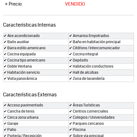
» Precio
VENDIDO
Características Internas
✔ Aire acondicionado
✔ Armarios Empotrados
✔ Baño auxiliar
✔ Baño en habitación principal
✔ Barra estilo americano
✔ Citófono / Intercomunicador
✔ Cocina equipada
✔ Cocina integral
✔ Cocina tipo americano
✔ Depósito
✔ Doble Ventana
✔ Habitación conductores
✔ Habitación servicio
✔ Hall de alcobas
✔ Vista panorámica
✔ Zona de lavandería
Características Externas
✔ Acceso pavimentado
✔ Áreas Turísticas
✔ Cancha de tenis
✔ Centros comerciales
✔ Cerca zona urbana
✔ Colegios / Universidades
✔ Garaje
✔ Parques cercanos
✔ Patio
✔ Piscina
✔ Portería / Recepción
✔ Sobre vía principal