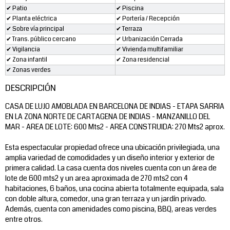
✔ Patio
✔ Piscina
✔ Planta eléctrica
✔ Portería / Recepción
✔ Sobre vía principal
✔ Terraza
✔ Trans. público cercano
✔ Urbanización Cerrada
✔ Vigilancia
✔ Vivienda multifamiliar
✔ Zona infantil
✔ Zona residencial
✔ Zonas verdes
DESCRIPCIÓN
CASA DE LUJO AMOBLADA EN BARCELONA DE INDIAS - ETAPA SARRIA
EN LA ZONA NORTE DE CARTAGENA DE INDIAS - MANZANILLO DEL
MAR - AREA DE LOTE: 600 Mts2 - AREA CONSTRUIDA: 270 Mts2 aprox.
Esta espectacular propiedad ofrece una ubicación privilegiada, una
amplia variedad de comodidades y un diseño interior y exterior de
primera calidad. La casa cuenta dos niveles cuenta con un área de
lote de 600 mts2 y un area aproximada de 270 mts2 con 4
habitaciones, 6 baños, una cocina abierta totalmente equipada, sala
con doble altura, comedor, una gran terraza y un jardín privado.
Además, cuenta con amenidades como piscina, BBQ, areas verdes
entre otros.