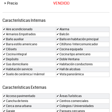
» Precio
VENDIDO
Características Internas
✔ Aire acondicionado
✔ Alarma
✔ Armarios Empotrados
✔ Balcón
✔ Baño auxiliar
✔ Baño en habitación principal
✔ Barra estilo americano
✔ Citófono / Intercomunicador
✔ Clósets
✔ Cocina equipada
✔ Cocina integral
✔ Cocina tipo americano
✔ Depósito
✔ Doble Ventana
✔ Gas domiciliario
✔ Habitación conductores
✔ Habitación servicio
✔ Hall de alcobas
✔ Suelo de cerámica / mármol
✔ Vista panorámica
Características Externas
✔ Acceso pavimentado
✔ Áreas Turísticas
✔ Cancha de tenis
✔ Centros comerciales
✔ Cerca zona urbana
✔ Colegios / Universidades
✔ Garaje
✔ Parques cercanos