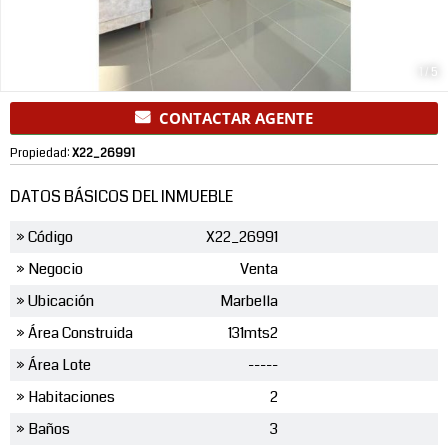
1
/
5
CONTACTAR AGENTE
Propiedad:
X22_26991
DATOS BÁSICOS DEL INMUEBLE
» Código
X22_26991
» Negocio
Venta
» Ubicación
Marbella
» Área Construida
131mts2
» Área Lote
-----
» Habitaciones
2
» Baños
3