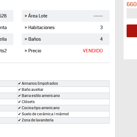
660
528
» Área Lote
-----
nta
» Habitaciones
3
ella
» Baños
4
mts2
» Precio
VENDIDO
✔ Armarios Empotrados
✔ Baño auxiliar
✔ Barra estilo americano
✔ Clósets
✔ Cocina tipo americano
✔ Suelo de cerámica / mármol
✔ Zona de lavandería