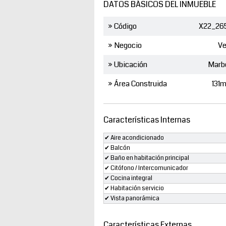
DATOS BÁSICOS DEL INMUEBLE
» Código
X22_26
» Negocio
Ve
» Ubicación
Marb
» Área Construida
131
Características Internas
✔ Aire acondicionado
✔ Balcón
✔ Baño en habitación principal
✔ Citófono / Intercomunicador
✔ Cocina integral
✔ Habitación servicio
✔ Vista panorámica
Características Externas