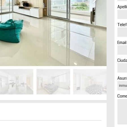
Apell
Telef
Email
Ciuda
Asunt
Comen