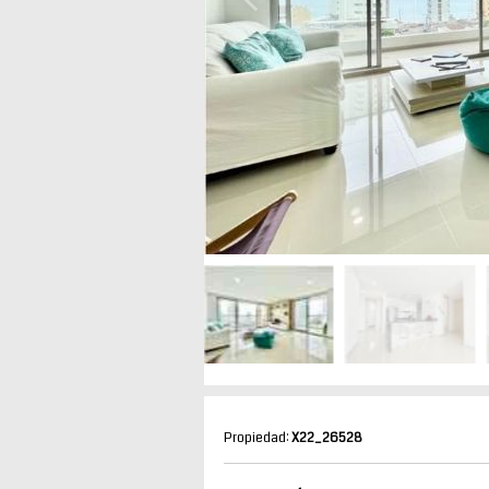
Propiedad:
X22_26528