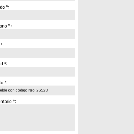
ido *:
ono * :
 *:
d *:
o *:
tario *: