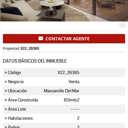
1
/
5
CONTACTAR AGENTE
Propiedad:
X22_26385
DATOS BÁSICOS DEL INMUEBLE
» Código
X22_26385
» Negocio
Venta
» Ubicación
Manzanillo Del Mar
» Área Construida
103mts2
» Área Lote
-----
» Habitaciones
2
» Baños
2