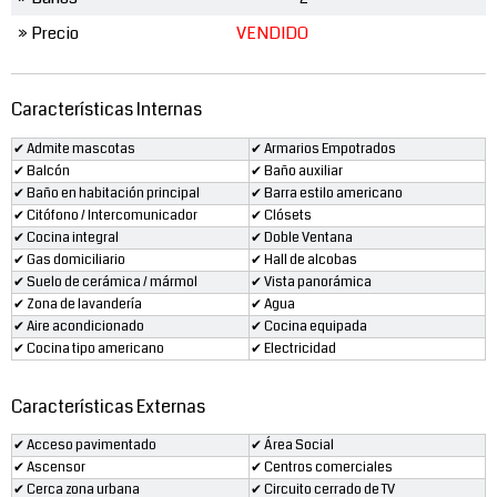
» Precio
VENDIDO
Características Internas
✔ Admite mascotas
✔ Armarios Empotrados
✔ Balcón
✔ Baño auxiliar
✔ Baño en habitación principal
✔ Barra estilo americano
✔ Citófono / Intercomunicador
✔ Clósets
✔ Cocina integral
✔ Doble Ventana
✔ Gas domiciliario
✔ Hall de alcobas
✔ Suelo de cerámica / mármol
✔ Vista panorámica
✔ Zona de lavandería
✔ Agua
✔ Aire acondicionado
✔ Cocina equipada
✔ Cocina tipo americano
✔ Electricidad
Características Externas
✔ Acceso pavimentado
✔ Área Social
✔ Ascensor
✔ Centros comerciales
✔ Cerca zona urbana
✔ Circuito cerrado de TV