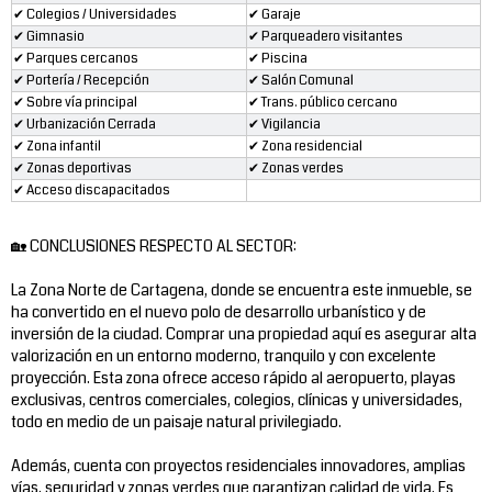
✔ Colegios / Universidades
✔ Garaje
✔ Gimnasio
✔ Parqueadero visitantes
✔ Parques cercanos
✔ Piscina
✔ Portería / Recepción
✔ Salón Comunal
✔ Sobre vía principal
✔ Trans. público cercano
✔ Urbanización Cerrada
✔ Vigilancia
✔ Zona infantil
✔ Zona residencial
✔ Zonas deportivas
✔ Zonas verdes
✔ Acceso discapacitados
🏡 CONCLUSIONES RESPECTO AL SECTOR:
La Zona Norte de Cartagena, donde se encuentra este inmueble, se
ha convertido en el nuevo polo de desarrollo urbanístico y de
inversión de la ciudad. Comprar una propiedad aquí es asegurar alta
valorización en un entorno moderno, tranquilo y con excelente
proyección. Esta zona ofrece acceso rápido al aeropuerto, playas
exclusivas, centros comerciales, colegios, clínicas y universidades,
todo en medio de un paisaje natural privilegiado.
Además, cuenta con proyectos residenciales innovadores, amplias
vías, seguridad y zonas verdes que garantizan calidad de vida. Es