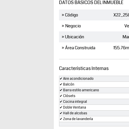
DATOS BÁSICOS DEL INMUEBLE
» Código
X22_25
» Negocio
Ve
» Ubicación
Ma
» Área Construida
155.76m
Características Internas
✔ Aire acondicionado
✔ Balcón
✔ Barra estilo americano
✔ Clósets
✔ Cocina integral
✔ Doble Ventana
✔ Hall de alcobas
✔ Zona de lavandería