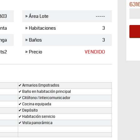
631
803
» Área Lote
-----
nta
» Habitaciones
3
nga
» Baños
3
ts2
» Precio
VENDIDO
✔ Armarios Empotrados
✔ Baño en habitación principal
✔ Citófono / Intercomunicador
✔ Cocina equipada
✔ Depósito
✔ Habitación servicio
✔ Vista panorámica