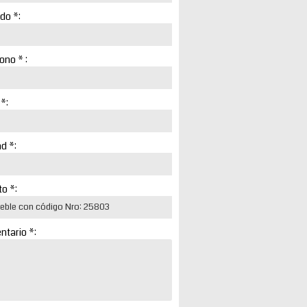
ido *:
ono * :
 *:
d *:
o *:
tario *: