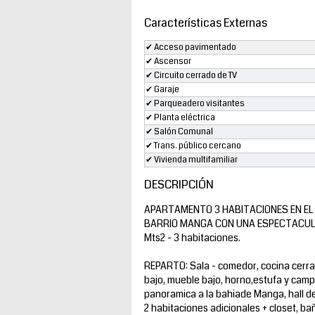
Características Externas
✔ Acceso pavimentado
✔ Ascensor
✔ Circuito cerrado de TV
✔ Garaje
✔ Parqueadero visitantes
✔ Planta eléctrica
✔ Salón Comunal
✔ Trans. público cercano
✔ Vivienda multifamiliar
DESCRIPCIÓN
APARTAMENTO 3 HABITACIONES EN EL E
BARRIO MANGA CON UNA ESPECTACULAR 
Mts2 - 3 habitaciones.
REPARTO: Sala - comedor, cocina cerrad
bajo, mueble bajo, horno,estufa y camp
panoramica a la bahiade Manga, hall de a
2 habitaciones adicionales + closet, b