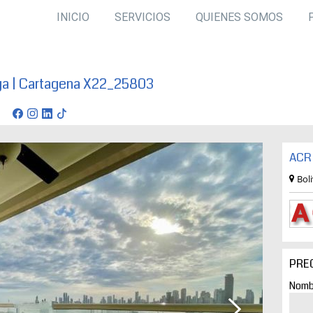
INICIO
SERVICIOS
QUIENES SOMOS
ga | Cartagena X22_25803
ena
ACR 
Bol
PRE
Nomb