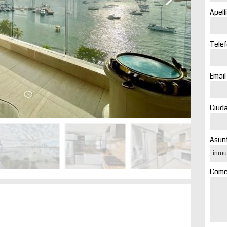
Apell
Telef
Email
Ciuda
Asunt
Comen