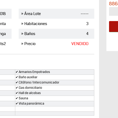
886
018
» Área Lote
-----
nta
» Habitaciones
3
nga
» Baños
4
ts2
» Precio
VENDIDO
✔ Armarios Empotrados
✔ Baño auxiliar
✔ Citófono / Intercomunicador
✔ Gas domiciliario
✔ Hall de alcobas
✔ Sauna
✔ Vista panorámica