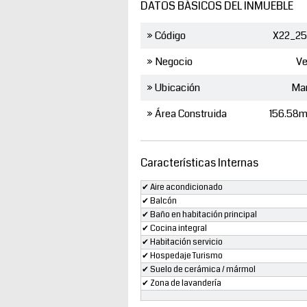
DATOS BÁSICOS DEL INMUEBLE
» Código
X22_25
» Negocio
Ve
» Ubicación
Ma
» Área Construida
156.58m
Características Internas
✔ Aire acondicionado
✔ Balcón
✔ Baño en habitación principal
✔ Cocina integral
✔ Habitación servicio
✔ Hospedaje Turismo
✔ Suelo de cerámica / mármol
✔ Zona de lavandería