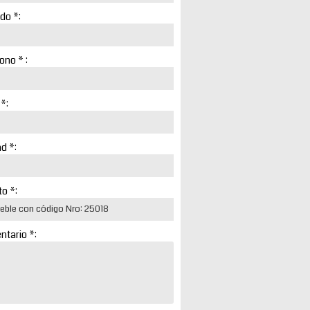
ido *:
ono * :
 *:
d *:
o *:
tario *: