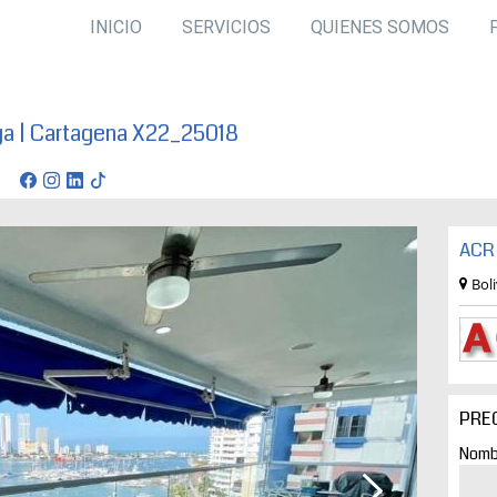
INICIO
SERVICIOS
QUIENES SOMOS
ga | Cartagena X22_25018
ena
ACR 
Bol
PRE
Nomb