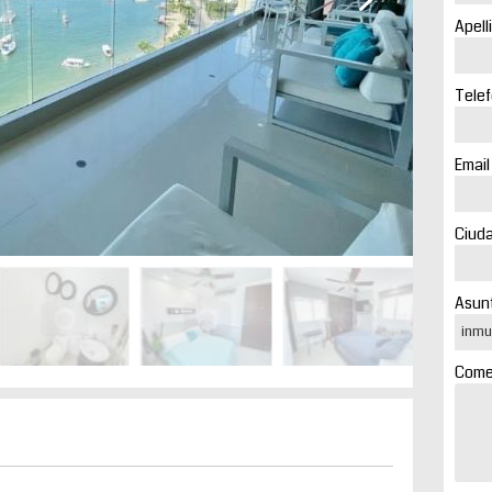
Apell
Telef
Email
Ciuda
Asunt
Comen