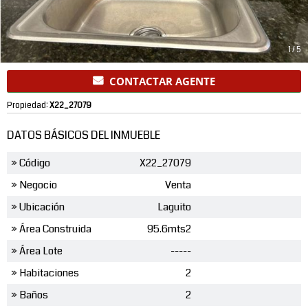
1
/
5
CONTACTAR AGENTE
Propiedad:
X22_27079
DATOS BÁSICOS DEL INMUEBLE
» Código
X22_27079
» Negocio
Venta
» Ubicación
Laguito
» Área Construida
95.6mts2
» Área Lote
-----
» Habitaciones
2
» Baños
2