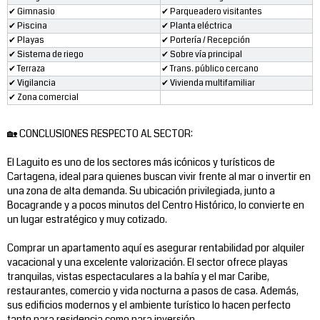
✔ Gimnasio
✔ Parqueadero visitantes
✔ Piscina
✔ Planta eléctrica
✔ Playas
✔ Portería / Recepción
✔ Sistema de riego
✔ Sobre vía principal
✔ Terraza
✔ Trans. público cercano
✔ Vigilancia
✔ Vivienda multifamiliar
✔ Zona comercial
🏡 CONCLUSIONES RESPECTO AL SECTOR:
El Laguito es uno de los sectores más icónicos y turísticos de
Cartagena, ideal para quienes buscan vivir frente al mar o invertir en
una zona de alta demanda. Su ubicación privilegiada, junto a
Bocagrande y a pocos minutos del Centro Histórico, lo convierte en
un lugar estratégico y muy cotizado.
Comprar un apartamento aquí es asegurar rentabilidad por alquiler
vacacional y una excelente valorización. El sector ofrece playas
tranquilas, vistas espectaculares a la bahía y el mar Caribe,
restaurantes, comercio y vida nocturna a pasos de casa. Además,
sus edificios modernos y el ambiente turístico lo hacen perfecto
tanto para residencia como para inversión.