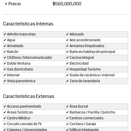
» Precio
$560,000,000
Características Internas
✔ Admite mascotas
✔ Adosado
✔ Agua
✔ Aire acondicionado
✔ Amoblado
✔ Armarios Empotrados
✔ Balcón
✔ Baño en habitación principal
✔ Citófono / Intercomunicador
✔ Cocina integral
✔ Doble Ventana
✔ Electricidad
✔ Gas domiciliario
✔ Hospedaje Turismo
✔ Internet
✔ Suelo de cerámica / mármol
✔ Vista panorámica
✔ Zona de lavandería
Características Externas
✔ Acceso pavimentado
✔ Área Social
✔ Áreas Turísticas
✔ Barbacoa / Parrilla / Quincho
✔ Centro Médico
✔ Centros comerciales
✔ Circuito cerrado de TV
✔ Cochera / Garaje
✔ Colegios / Universidades
✔ Edificio Inteligente