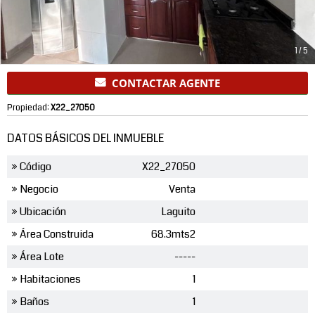
1
/
5
CONTACTAR AGENTE
Propiedad:
X22_27050
DATOS BÁSICOS DEL INMUEBLE
» Código
X22_27050
» Negocio
Venta
» Ubicación
Laguito
» Área Construida
68.3mts2
» Área Lote
-----
» Habitaciones
1
» Baños
1