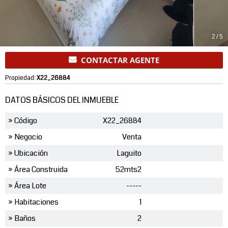
2
/
5
CONTACTAR AGENTE
Propiedad:
X22_26884
DATOS BÁSICOS DEL INMUEBLE
» Código
X22_26884
» Negocio
Venta
» Ubicación
Laguito
» Área Construida
52mts2
» Área Lote
-----
» Habitaciones
1
» Baños
2