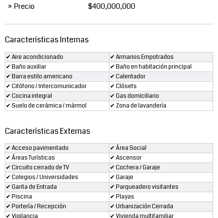
» Precio
$400,000,000
Características Internas
✔ Aire acondicionado
✔ Armarios Empotrados
✔ Baño auxiliar
✔ Baño en habitación principal
✔ Barra estilo americano
✔ Calentador
✔ Citófono / Intercomunicador
✔ Clósets
✔ Cocina integral
✔ Gas domiciliario
✔ Suelo de cerámica / mármol
✔ Zona de lavandería
Características Externas
✔ Acceso pavimentado
✔ Área Social
✔ Áreas Turísticas
✔ Ascensor
✔ Circuito cerrado de TV
✔ Cochera / Garaje
✔ Colegios / Universidades
✔ Garaje
✔ Garita de Entrada
✔ Parqueadero visitantes
✔ Piscina
✔ Playas
✔ Portería / Recepción
✔ Urbanización Cerrada
✔ Vigilancia
✔ Vivienda multifamiliar