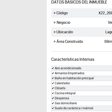
DATOS BÁSICOS DEL INMUEBLE
» Código
X22_26
» Negocio
Ve
» Ubicación
Lag
» Área Construida
68m
Características Internas
✔ Aire acondicionado
✔ Armarios Empotrados
✔ Baño en habitación principal
✔ Calentador
✔ Clósets
✔ Cocina integral
✔ Despensa
✔ Gas domiciliario
✔ Suelo de cerámica / mármol