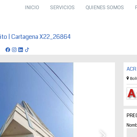
INICIO
SERVICIOS
QUIENES SOMOS
ito | Cartagena X22_26864
ena
ACR 
Bol
PRE
Nomb