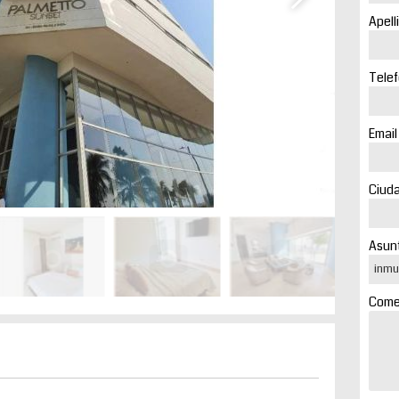
Apell
Telef
Email
Ciuda
Asunt
Comen