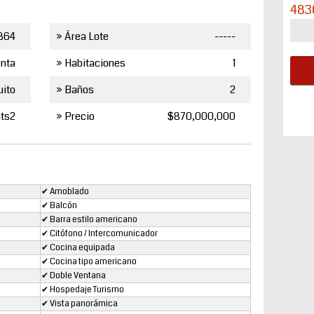
483
864
» Área Lote
-----
nta
» Habitaciones
1
uito
» Baños
2
ts2
» Precio
$870,000,000
✔ Amoblado
✔ Balcón
✔ Barra estilo americano
✔ Citófono / Intercomunicador
✔ Cocina equipada
✔ Cocina tipo americano
✔ Doble Ventana
✔ Hospedaje Turismo
✔ Vista panorámica