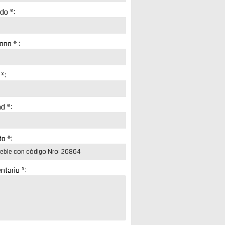
ido *:
ono * :
 *:
d *:
o *:
tario *: