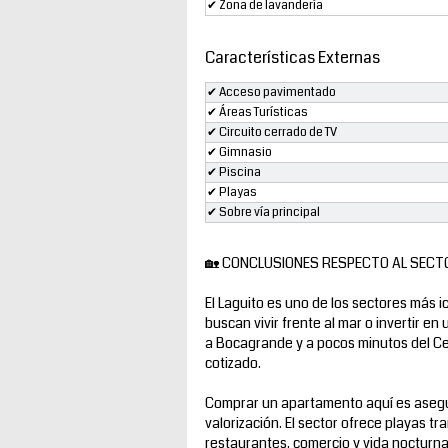
✔ Zona de lavandería
Características Externas
✔ Acceso pavimentado
✔ Áreas Turísticas
✔ Circuito cerrado de TV
✔ Gimnasio
✔ Piscina
✔ Playas
✔ Sobre vía principal
🏡 CONCLUSIONES RESPECTO AL SECT
El Laguito es uno de los sectores más i
buscan vivir frente al mar o invertir en
a Bocagrande y a pocos minutos del Cen
cotizado.
Comprar un apartamento aquí es asegur
valorización. El sector ofrece playas tr
restaurantes, comercio y vida nocturna