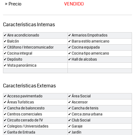
» Precio
VENDIDO
Características Internas
✔ Aire acondicionado
✔ Armarios Empotrados
✔ Balcón
✔ Barra estilo americano
✔ Citófono / Intercomunicador
✔ Cocina equipada
✔ Cocina integral
✔ Cocina tipo americano
✔ Depósito
✔ Hall de alcobas
✔ Vista panorámica
Características Externas
✔ Acceso pavimentado
✔ Área Social
✔ Áreas Turísticas
✔ Ascensor
✔ Cancha de baloncesto
✔ Cancha de tenis
✔ Centros comerciales
✔ Cerca zona urbana
✔ Circuito cerrado de TV
✔ Club Social
✔ Colegios / Universidades
✔ Garaje
✔ Garita de Entrada
✔ Jardín