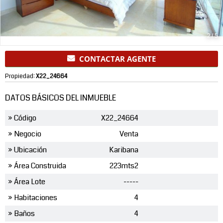
2
/
5
CONTACTAR AGENTE
Propiedad:
X22_24664
DATOS BÁSICOS DEL INMUEBLE
» Código
X22_24664
» Negocio
Venta
» Ubicación
Karibana
» Área Construida
223mts2
» Área Lote
-----
» Habitaciones
4
» Baños
4