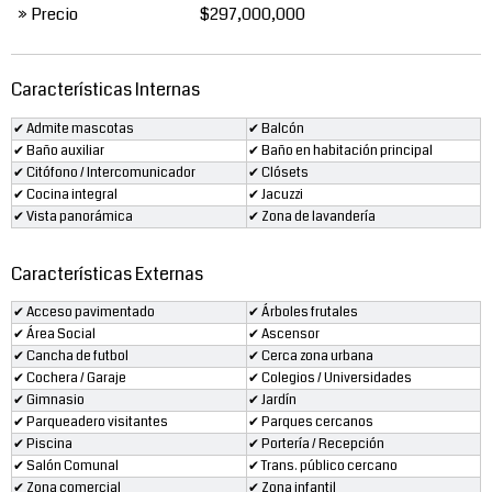
» Precio
$297,000,000
Características Internas
✔ Admite mascotas
✔ Balcón
✔ Baño auxiliar
✔ Baño en habitación principal
✔ Citófono / Intercomunicador
✔ Clósets
✔ Cocina integral
✔ Jacuzzi
✔ Vista panorámica
✔ Zona de lavandería
Características Externas
✔ Acceso pavimentado
✔ Árboles frutales
✔ Área Social
✔ Ascensor
✔ Cancha de futbol
✔ Cerca zona urbana
✔ Cochera / Garaje
✔ Colegios / Universidades
✔ Gimnasio
✔ Jardín
✔ Parqueadero visitantes
✔ Parques cercanos
✔ Piscina
✔ Portería / Recepción
✔ Salón Comunal
✔ Trans. público cercano
✔ Zona comercial
✔ Zona infantil