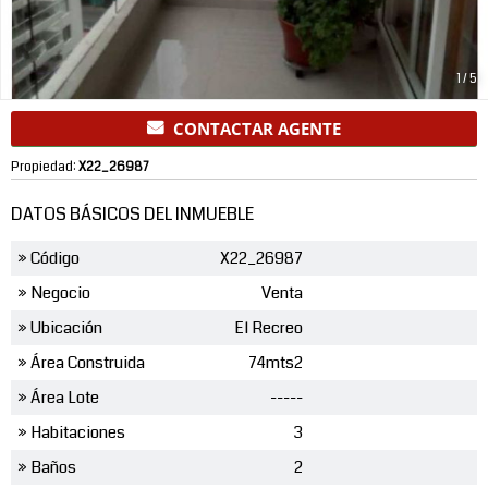
1
/
5
CONTACTAR AGENTE
Propiedad:
X22_26987
DATOS BÁSICOS DEL INMUEBLE
» Código
X22_26987
» Negocio
Venta
» Ubicación
El Recreo
» Área Construida
74mts2
» Área Lote
-----
» Habitaciones
3
» Baños
2