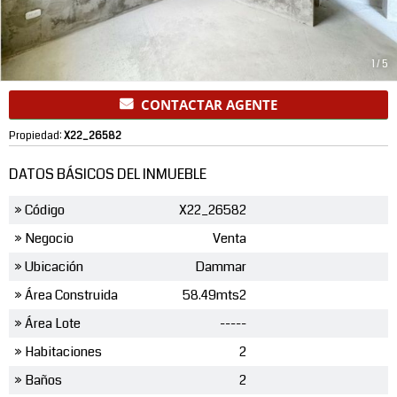
1
/
5
CONTACTAR AGENTE
Propiedad:
X22_26582
DATOS BÁSICOS DEL INMUEBLE
» Código
X22_26582
» Negocio
Venta
» Ubicación
Dammar
» Área Construida
58.49mts2
» Área Lote
-----
» Habitaciones
2
» Baños
2