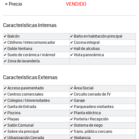
» Precio
VENDIDO
Características Internas
✔ Balcón
✔ Baño en habitación principal
✔ Citófono / Intercomunicador
✔ Cocina integral
✔ Doble Ventana
✔ Hall de alcobas
✔ Suelo de cerámica / mármol
✔ Vista panorámica
✔ Zona de lavandería
Características Externas
✔ Acceso pavimentado
✔ Área Social
✔ Centros comerciales
✔ Circuito cerrado de TV
✔ Colegios / Universidades
✔ Garaje
✔ Garita de Entrada
✔ Parqueadero visitantes
✔ Piscina
✔ Planta eléctrica
✔ Playas
✔ Portería / Recepción
✔ Salón Comunal
✔ Sistema de riego
✔ Sobre vía principal
✔ Trans. público cercano
✔ Urbanización Cerrada
✔ Vigilancia