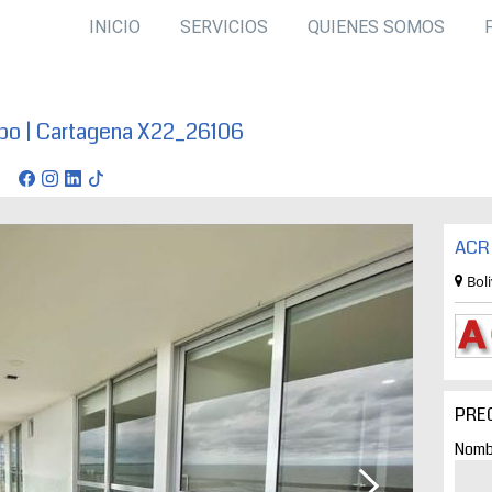
INICIO
SERVICIOS
QUIENES SOMOS
po | Cartagena X22_26106
ena
ACR 
Bol
PRE
Nomb