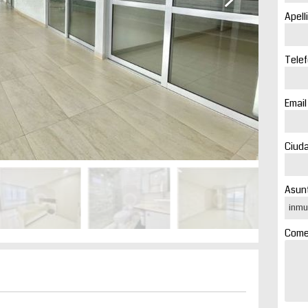
Apell
Telef
Email
Ciuda
Asunt
Comen