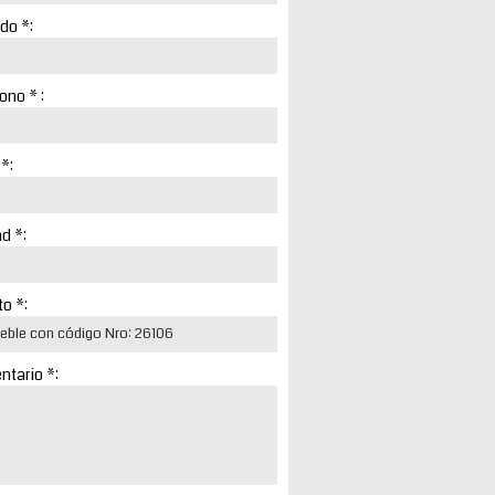
ido *:
ono * :
 *:
d *:
o *:
tario *: