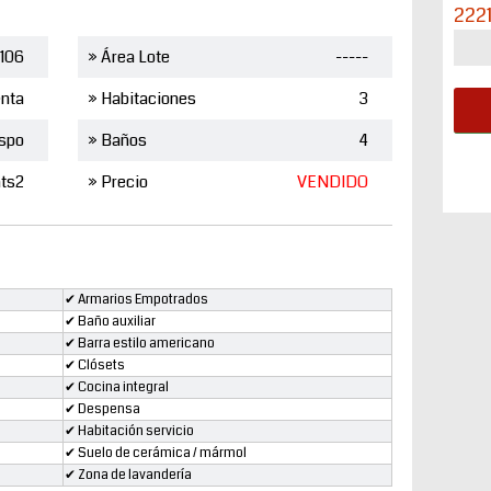
222
106
» Área Lote
-----
nta
» Habitaciones
3
spo
» Baños
4
ts2
» Precio
VENDIDO
✔ Armarios Empotrados
✔ Baño auxiliar
✔ Barra estilo americano
✔ Clósets
✔ Cocina integral
✔ Despensa
✔ Habitación servicio
✔ Suelo de cerámica / mármol
✔ Zona de lavandería