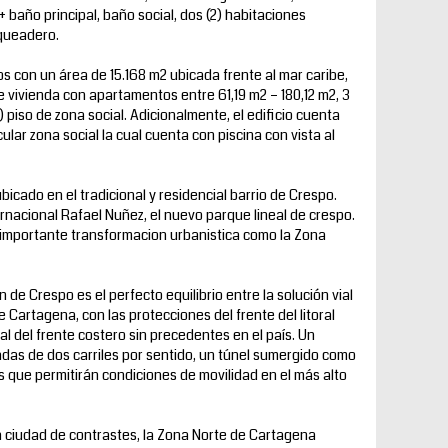
 + baño principal, baño social, dos (2) habitaciones
rqueadero.
os con un área de 15.168 m2 ubicada frente al mar caribe,
vivienda con apartamentos entre 61,19 m2 – 180,12 m2, 3
 piso de zona social. Adicionalmente, el edificio cuenta
lar zona social la cual cuenta con piscina con vista al
bicado en el tradicional y residencial barrio de Crespo.
nacional Rafael Nuñez, el nuevo parque lineal de crespo.
importante transformacion urbanistica como la Zona
 de Crespo es el perfecto equilibrio entre la solución vial
de Cartagena, con las protecciones del frente del litoral
al del frente costero sin precedentes en el país. Un
adas de dos carriles por sentido, un túnel sumergido como
s que permitirán condiciones de movilidad en el más alto
a ciudad de contrastes, la Zona Norte de Cartagena