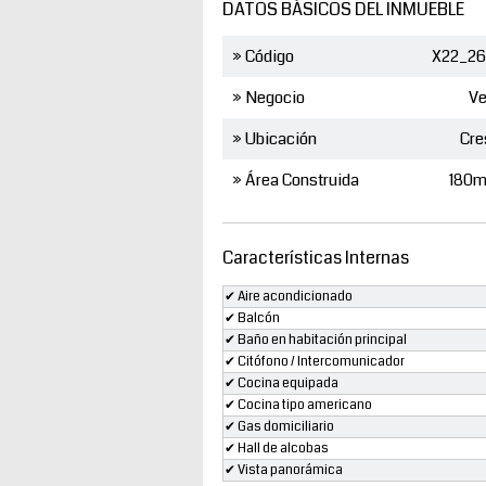
DATOS BÁSICOS DEL INMUEBLE
» Código
X22_26
» Negocio
Ve
» Ubicación
Cre
» Área Construida
180m
Características Internas
✔ Aire acondicionado
✔ Balcón
✔ Baño en habitación principal
✔ Citófono / Intercomunicador
✔ Cocina equipada
✔ Cocina tipo americano
✔ Gas domiciliario
✔ Hall de alcobas
✔ Vista panorámica