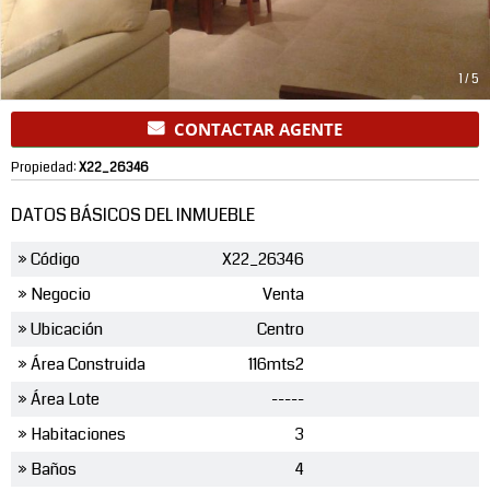
1
/
5
CONTACTAR AGENTE
Propiedad:
X22_26346
DATOS BÁSICOS DEL INMUEBLE
» Código
X22_26346
» Negocio
Venta
» Ubicación
Centro
» Área Construida
116mts2
» Área Lote
-----
» Habitaciones
3
» Baños
4