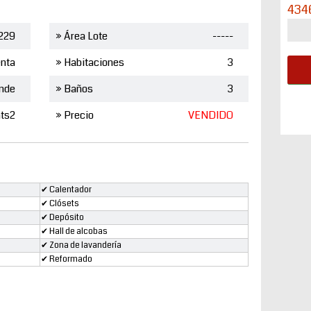
434
229
» Área Lote
-----
nta
» Habitaciones
3
ande
» Baños
3
ts2
» Precio
VENDIDO
✔ Calentador
✔ Clósets
✔ Depósito
✔ Hall de alcobas
✔ Zona de lavandería
✔ Reformado