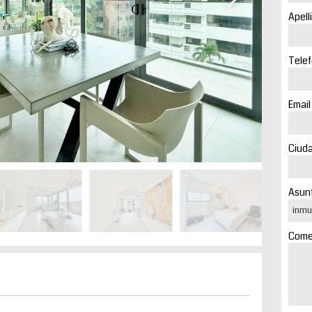
Apell
Telef
Email
Ciuda
Asunt
Comen