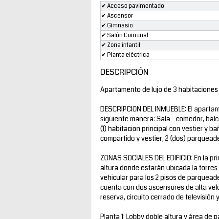
✔ Acceso pavimentado
✔ Ascensor
✔ Gimnasio
✔ Salón Comunal
✔ Zona infantil
✔ Planta eléctrica
DESCRIPCIÓN
Apartamento de lujo de 3 habitaciones 
DESCRIPCION DEL INMUEBLE: El apartame
siguiente manera: Sala - comedor, balco
(1) habitacion principal con vestier y b
compartido y vestier, 2 (dos) parquead
ZONAS SOCIALES DEL EDIFICIO: En la pr
altura donde estarán ubicada la torre
vehicular para los 2 pisos de parqueade
cuenta con dos ascensores de alta velo
reserva, circuito cerrado de televisión y 
Planta 1: Lobby doble altura y área de 