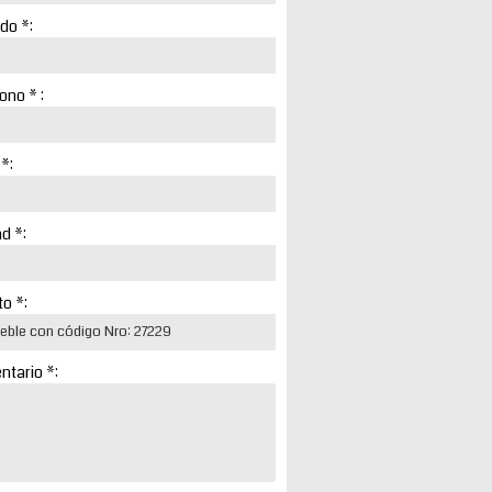
ido *:
ono * :
 *:
d *:
o *:
tario *: