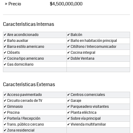
» Precio
$4,500,000,000
Características Internas
✔ Aire acondicionado
✔ Balcón
✔ Baño auxiliar
✔ Baño en habitación principal
✔ Barra estilo americano
✔ Citófono / Intercomunicador
✔ Clósets
✔ Cocina integral
✔ Cocina tipo americano
✔ Doble Ventana
✔ Gas domiciliario
Características Externas
✔ Acceso pavimentado
✔ Centros comerciales
✔ Circuito cerrado de TV
✔ Garaje
✔ Gimnasio
✔ Parqueadero visitantes
✔ Piscina
✔ Planta eléctrica
✔ Portería / Recepción
✔ Sobre vía principal
✔ Trans. público cercano
✔ Vivienda multifamiliar
✔ Zona residencial