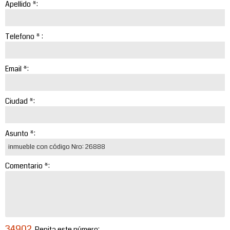
Apellido *:
Telefono * :
Email *:
Ciudad *:
Asunto *:
Comentario *:
34902
Repita este número: