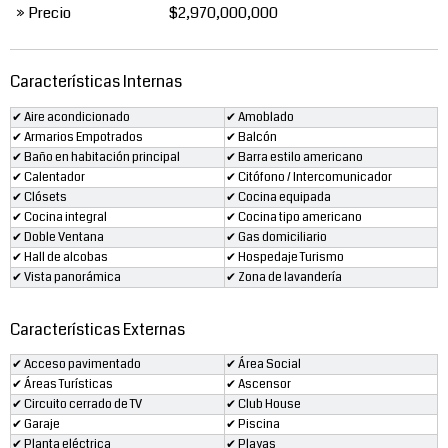
» Precio
$2,970,000,000
Características Internas
✔ Aire acondicionado
✔ Amoblado
✔ Armarios Empotrados
✔ Balcón
✔ Baño en habitación principal
✔ Barra estilo americano
✔ Calentador
✔ Citófono / Intercomunicador
✔ Clósets
✔ Cocina equipada
✔ Cocina integral
✔ Cocina tipo americano
✔ Doble Ventana
✔ Gas domiciliario
✔ Hall de alcobas
✔ Hospedaje Turismo
✔ Vista panorámica
✔ Zona de lavandería
Características Externas
✔ Acceso pavimentado
✔ Área Social
✔ Áreas Turísticas
✔ Ascensor
✔ Circuito cerrado de TV
✔ Club House
✔ Garaje
✔ Piscina
✔ Planta eléctrica
✔ Playas