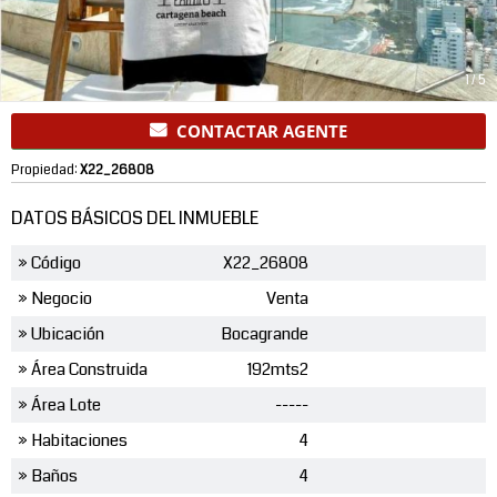
1
/
5
CONTACTAR AGENTE
Propiedad:
X22_26808
DATOS BÁSICOS DEL INMUEBLE
» Código
X22_26808
» Negocio
Venta
» Ubicación
Bocagrande
» Área Construida
192mts2
» Área Lote
-----
» Habitaciones
4
» Baños
4