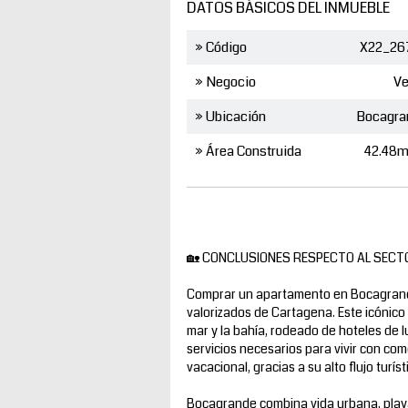
DATOS BÁSICOS DEL INMUEBLE
» Código
X22_26
» Negocio
Ve
» Ubicación
Bocagra
» Área Construida
42.48m
🏡 CONCLUSIONES RESPECTO AL SECT
Comprar un apartamento en Bocagrande 
valorizados de Cartagena. Este icónico 
mar y la bahía, rodeado de hoteles de lu
servicios necesarios para vivir con co
vacacional, gracias a su alto flujo turís
Bocagrande combina vida urbana, playa