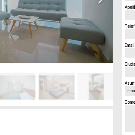
Apell
Telef
Email
Ciuda
Asunt
Comen