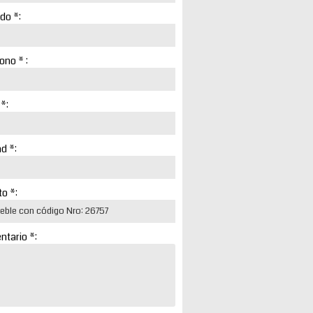
ido *:
ono * :
 *:
d *:
o *:
tario *: