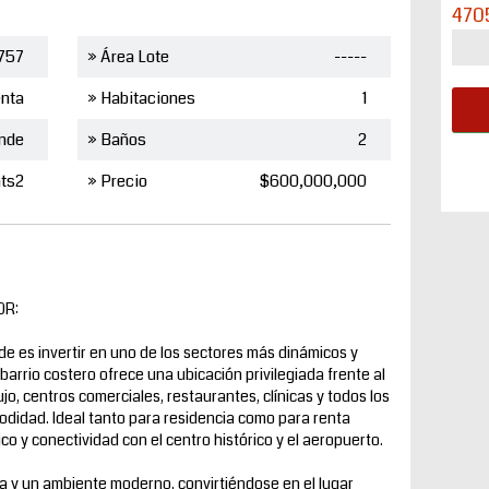
470
757
» Área Lote
-----
nta
» Habitaciones
1
nde
» Baños
2
ts2
» Precio
$600,000,000
OR:
es invertir en uno de los sectores más dinámicos y
barrio costero ofrece una ubicación privilegiada frente al
jo, centros comerciales, restaurantes, clínicas y todos los
modidad. Ideal tanto para residencia como para renta
tico y conectividad con el centro histórico y el aeropuerto.
 y un ambiente moderno, convirtiéndose en el lugar