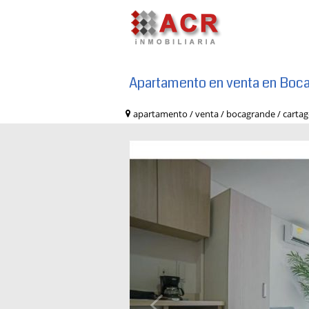
Apartamento en venta en Boc
apartamento / venta / bocagrande / ca