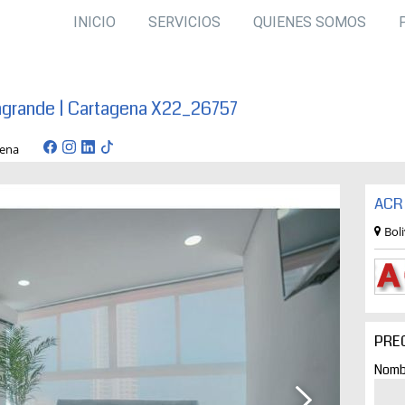
INICIO
SERVICIOS
QUIENES SOMOS
agrande | Cartagena X22_26757
rtagena
ACR 
Bol
PRE
Nomb